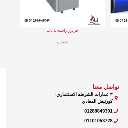
فريزر راسية 1 باب
ثلاجات
تواصل معنا
٣ عمارات الشرطه الاستثماري-
كورنيش المعادي
01288849391
01101053728