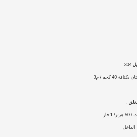
30
 40 كجم / م3