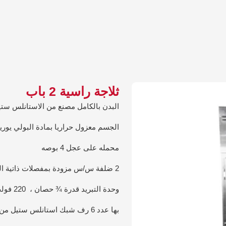
ثلاجة راسية 2 باب
البدن بالكامل مصنع من الاستانلس ستيل 4
الجسم معزول حراريا بمادة البولي يوريثان بكثافة
محمله على عجل 4 بوصه
2 ضلفة س/س مزودة بمفصلات ذاتية الغلق .
وحدة التبريد قدرة ¾ حصان ، 220 فولت / 50 هرتز/ 1 فاز
بها عدد 6 رف شبك استانلس ستيل من الداخل.