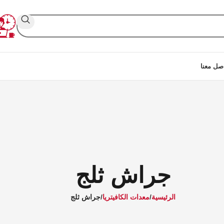
صل معنا
جراش ثلج
الرئيسية
معدات الكافيتريا
جراش ثلج