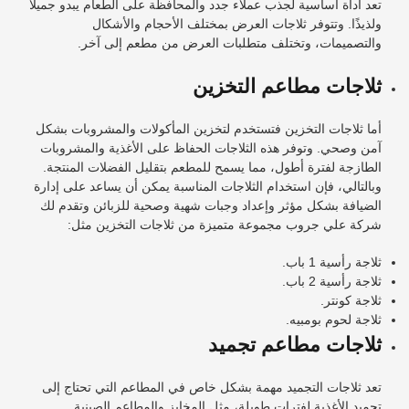
تعد أداة أساسية لجذب عملاء جدد والمحافظة على الطعام يبدو جميلًا
ولذيذًا. وتتوفر ثلاجات العرض بمختلف الأحجام والأشكال
والتصميمات، وتختلف متطلبات العرض من مطعم إلى آخر.
ثلاجات مطاعم التخزين
أما ثلاجات التخزين فتستخدم لتخزين المأكولات والمشروبات بشكل
آمن وصحي. وتوفر هذه الثلاجات الحفاظ على الأغذية والمشروبات
الطازجة لفترة أطول، مما يسمح للمطعم بتقليل الفضلات المنتجة.
وبالتالي، فإن استخدام الثلاجات المناسبة يمكن أن يساعد على إدارة
الضيافة بشكل مؤثر وإعداد وجبات شهية وصحية للزبائن وتقدم لك
شركة علي جروب مجموعة متميزة من ثلاجات التخزين مثل:
ثلاجة رأسية 1 باب.
ثلاجة رأسية 2 باب.
ثلاجة كونتر.
ثلاجة لحوم بومبيه.
ثلاجات مطاعم تجميد
تعد ثلاجات التجميد مهمة بشكل خاص في المطاعم التي تحتاج إلى
تجميد الأغذية لفترات طويلة، مثل المخابز والمطاعم الصينية