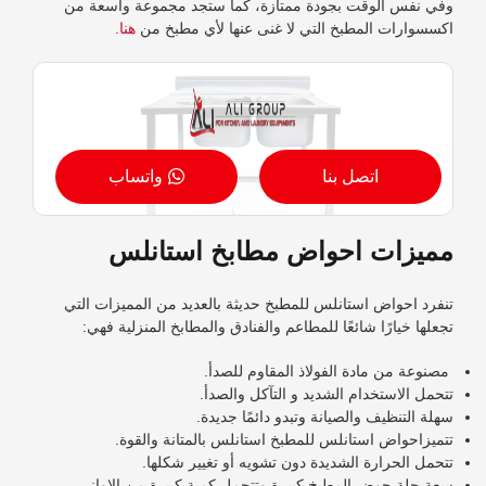
وفي نفس الوقت بجودة ممتازة، كما ستجد مجموعة واسعة من
اكسسوارات المطبخ التي لا غنى عنها لأي مطبخ من
هنا.
اتصل بنا
واتساب
مميزات احواض مطابخ استانلس
تنفرد
احواض استانلس للمطبخ
حديثة
بالعديد من المميزات التي
تجعلها خيارًا شائعًا للمطاعم والفنادق والمطابخ المنزلية فهي:
مصنوعة من مادة الفولاذ المقاوم للصدأ.
تتحمل الاستخدام الشديد و التآكل والصدأ.
سهلة التنظيف والصيانة وتبدو دائمًا جديدة.
تتميز
احواض استانلس للمطبخ
استانلس بالمتانة والقوة.
تتحمل الحرارة الشديدة دون تشويه أو تغيير شكلها.
سعة حلة حوض المطبخ كبيرة وتتحمل كمية كبيرة من الاواني.