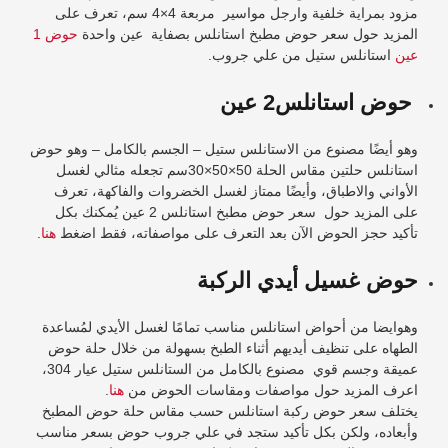
مزود بمراية خلفية وارجل مواسير مربعة 4×4 سم، تعرف على
المزيد حول سعر
حوض مطبخ استانلس بصفاية
عين واحدة
حوض 1
عين
استانلس ستيل من علي جروب.
حوض استانلس2 عين
وهو أيضًا مصنوع من الاستانلس ستيل – الجسم بالكامل – وهو
حوض
استانلس حلتين
مقاس الحلة 50×50×30سم تجعله مثالي لغسل
الأواني والاطباق، وأيضًا ممتاز لغسل الخضروات والفاكهة، تعرف
على المزيد حول
سعر حوض مطبخ استانلس 2 عين
يُمكنك بكل
تأكيد حجز الحوض الآن بعد التعرف على مواصفاته، فقط اضغط
هنا
.
حوض غسيل أيدي الركبة
وهوايضا من
أحواض استانلس
مناسب تمامًا لغسل الأيدي لمُساعدة
الطهاه على تنظيف أيديهم أثناء الطبخ بسهولة من خلال حلة حوض
عميقة وجسم قوي مصنوع بالكامل من الستانلس ستيل عيار 304،
اعرف المزيد حول مواصفات ومقاسات الحوض من
هنا
.
يختلف سعر
حوض ركبة استانلس
حسب مقاس حلة حوض المطبخ
وأبعاده، ولكن بكل تأكيد ستجد في علي جروب حوض بسعر مناسب