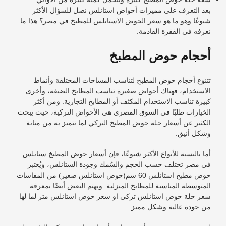
بعد التعرف على مميزات أحواض استانلس نصل للسؤال الأكثر
شيوعًا وهو ما هو
سعر الحوض الاستانلس للمطبخ
في مصر؟ هذا ما
نعرفه في الفقرة القادمة.
أحجام حوض المطبخ
تتنوع أحجام حوض المطبخ لتناسب المساحات المختلفة وأنماط
الاستخدام، فهناك أحواض صغيرة تناسب المطابخ الضيقة، وأخرى
كبيرة تناسب الاستخدام المكثف أو المطابخ التجارية. ومن أكثر
الخيارات طلبًا في السوق المصري هي الأحواض التركية، حيث يبحث
الكثير عن أسعار حلة حوض المطبخ التركي لما تتميز به من متانة
وشكل أنيق.
أما بالنسبة للأنواع الأكثر شيوعًا، فإن أسعار حوض المطبخ ستانلس
في مصر تختلف حسب الحجم والسُمك وجودة الستانلس، ويُعتبر
حوض مطبخ استانلس 60 سم(
حوض استانلس صغير
) من المقاسات
المتوسطة المناسبة للمطابخ المنزلية. ويهتم البعض أيضًا بمعرفة
سعر حلة حوض استانلس تركي او
سعر حوض استانلس متر
لما لها
من جودة عالية وشكل مميز.