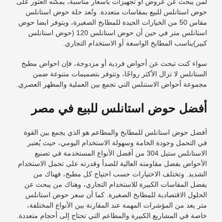
لمن يبحث عن عروض أو تجهيزات بأسعار مناسبة، يمكنه العثور على
حوض استانلس للبيع بمقاسات متعددة. وتُعد حلة حوض استانلس
مقاس 50 من الخيارات الجيدة للمطابخ الصغيرة، ويتوفر ايضا
حوض
استانلس متر
في حين أن حوض استانلس 120 (
حوض استانلس
كبير
)يناسب المطابخ الواسعة أو الاستخدام التجاري.
سواء كنت تبحث عن أحواض فردية أو مزدوجة، فإن
احواض مطبخ
الستانلس لا تزال الأكثر رواجًا، وتتوفر بتصميمات متنوعة ضمن
مجموعة أحواض الاستنلس التي تجمع بين العملية والمظهر العصري.
أفضل حوض استانلس للبيع في مصر
أفضل حوض استانلس للمطابخ والمطاعم هو الذي يجمع بين القوة
في التحمل وجودة الخامة وسهولة الاستخدام اليومي، حيث يُعتبر
الاستانلس ستيل 304 من أفضل الأنواع المستخدمة في تصنيع
الأحواض بفضل مقاومته العالية للصدأ وقدرته على تحمل الاستخدام
الشديد. وتختلف الاختيارات حسب احتياج كل مطبخ، فهناك من
يفضل المقاسات الكبيرة للاستخدام التجاري، وهناك من يبحث عن
الحلول الاقتصادية للمطابخ الصغيرة. كما أن سعر حوض استانلس
متر يعد من المؤشرات المهمة عند المقارنة بين الأنواع المختلفة،
خاصة في المشاريع الكبيرة والمطاعم التي تحتاج إلى أحجام متعددة.