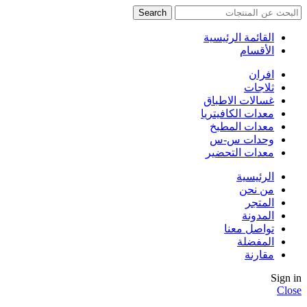
Search
القائمة الرئيسية
الأقسام
افران
ثلاجات
غسالات الاطباق
معدات الكافيتريا
معدات المطبخ
وحدات س-س
معدات التحضير
الرئيسية
من نحن
المتجر
المدونة
تواصل معنا
المفضلة
مقارنة
Sign in
Close