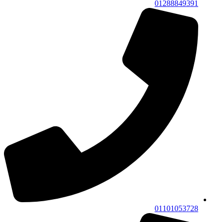
01288849391
01101053728