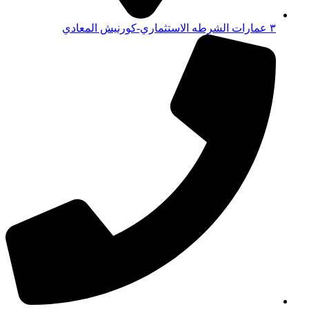
٣ عمارات الشرطه الاستثماري-كورنيش المعادي