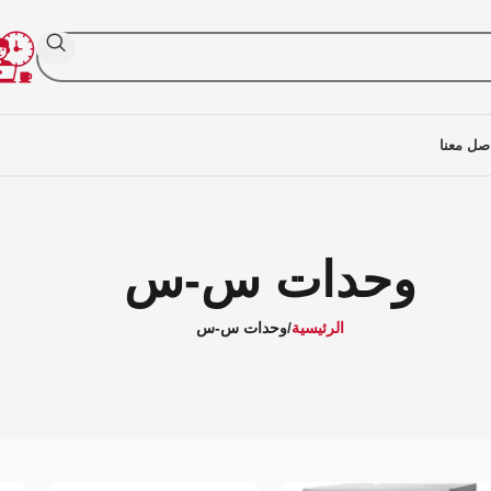
صل معنا
وحدات س-س
الرئيسية
وحدات س-س