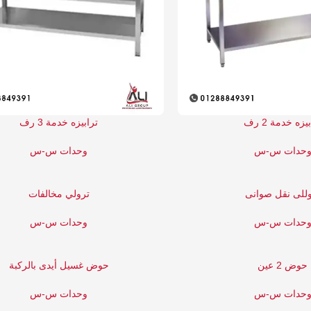
يزه خدمة 2 رف
ترابيزه خدمة 3 رف
حدات س-س
وحدات س-س
للى نقل صوانى
ترولي مخالفات
حدات س-س
وحدات س-س
حوض 2 عين
حوض غسيل أيدى بالركبة
حدات س-س
وحدات س-س