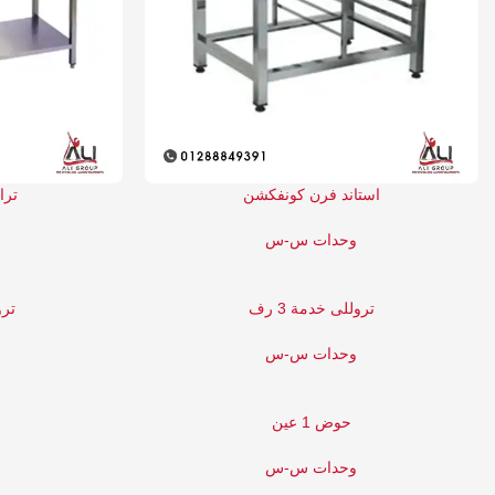
استاند فرن كونفكشن
تراب
وحدات س-س
و
تروللى خدمة 3 رف
ترو
وحدات س-س
و
حوض 1 عين
وحدات س-س
و