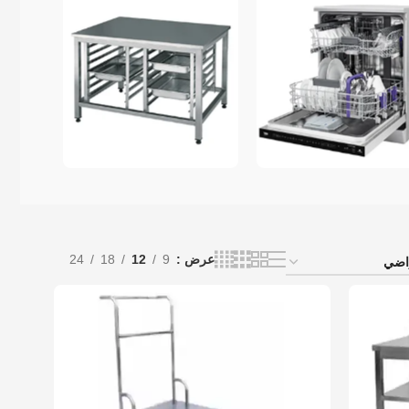
سالات الاطباق
وحدات س-س
عرض
9
12
18
24