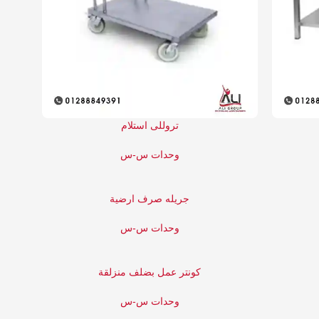
تروللى استلام
وحدات س-س
جريله صرف ارضية
وحدات س-س
كونتر عمل بضلف منزلقة
وحدات س-س