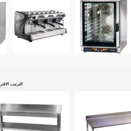
افران
معدات الكافيتريا
غ